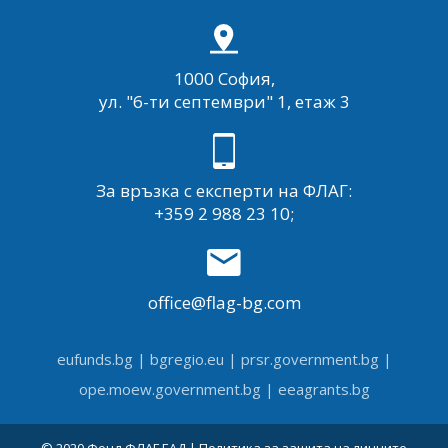
1000 София,
ул. "6-ти септември" 1, етаж 3
За връзка с експерти на ФЛАГ:
+359 2 988 23 10;
office@flag-bg.com
eufunds.bg
|
bgregio.eu
|
prsr.government.bg
|
ope.moew.government.bg
|
eeagrants.bg
© 2020 Фонд ФЛАГ ЕАД |
Политика за защита на личните